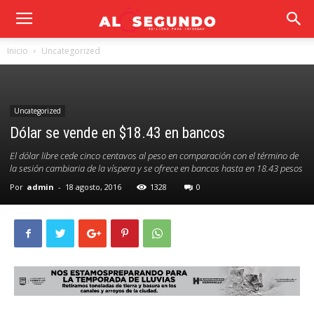
Inicio
Uncategorized
Uncategorized
Dólar se vende en $18.43 en bancos
El dólar libre cede cinco centavos al peso en comparación con el término de
la sesión cambiaria de la víspera y se ofrece en bancos hasta en 18.43 pesos
Por
admin
-
18 agosto, 2016
1328
0