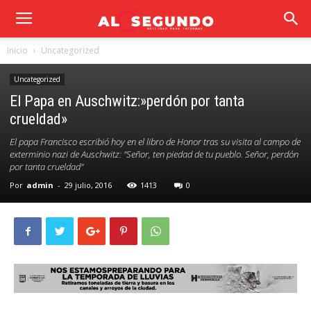
Inicio
Uncategorized
Uncategorized
El Papa en Auschwitz:»perdón por tanta
crueldad»
El papa Francisco escribió hoy en el libro de Honor tras su visita al campo de
exterminio nazi de Auschwitz: "Señor, ten piedad de tu pueblo. Señor, perdón
por tanta crueldad"
Por
admin
-
29 julio, 2016
1413
0