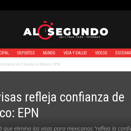
¿QUIÉNES SOMOS?
CIPAL
DEPORTES
MUNDO
VIDA Y SALUD
VIDEOS
ESCENAR
Al
a confianza de Canadá en México: EPN
isas refleja confianza de
Segundo
co: EPN
que elimina las visas para mexicanos “refleja la conf