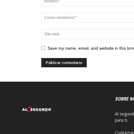
Save my name, email, and website in this bro
SOBRE N
Al segund
para ti.
Contácta