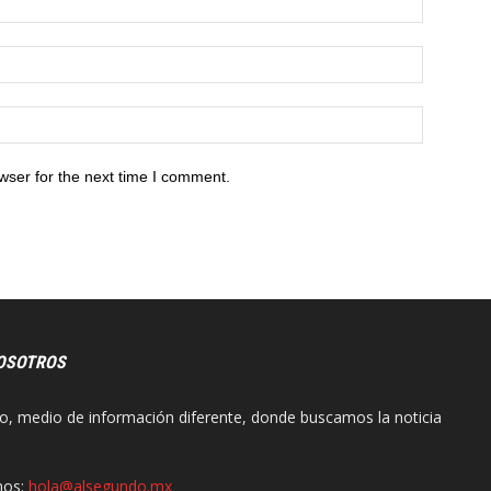
wser for the next time I comment.
OSOTROS
o, medio de información diferente, donde buscamos la noticia
nos:
hola@alsegundo.mx