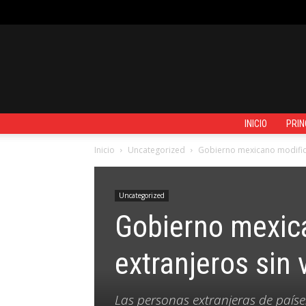
VIERNES, AGOSTO 7, 2026
REGISTRARSE / UNIRSE
CONTACTO
INICIO
PRIN
Inicio
Uncategorized
Gobierno mexicano modifica 
Uncategorized
Gobierno mexica
extranjeros sin 
Las personas extranjeras de paíse