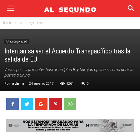
Inicio
Uncategorized
Uncategorized
Intentan salvar el Acuerdo Transpacífico tras la
salida de EU
Varios países firmantes buscar un 'plan B' y barajan opciones como abrir la
puerta a China
Por
admin
-
24 enero, 2017
1261
0