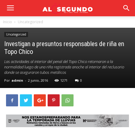
Inicio
Uncategorized
Uncategorized
Investigan a presuntos responsables de riña en
Topo Chico
Las actividades al interior del penal del Topo Chico retornaron a la
normalidad luego de una riña registrada anoche al interior del reclusorio
donde se aseguraron tubos metálicos
Por
admin
-
2 junio, 2016
1271
0