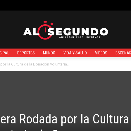
¿QUIÉNES SOMOS?
CIPAL
DEPORTES
MUNDO
VIDA Y SALUD
VIDEOS
ESCENAR
Al
por la Cultura de la Donación Voluntaria...
Segundo
mera Rodada por la Cultura