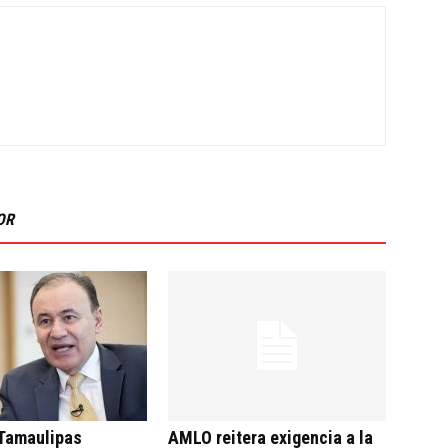
OR
 Tamaulipas
AMLO reitera exigencia a la