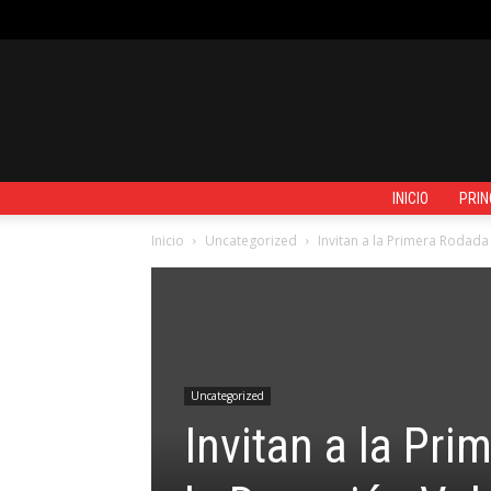
JUEVES, AGOSTO 6, 2026
REGISTRARSE / UNIRSE
CONTACTO
INICIO
PRIN
Inicio
Uncategorized
Invitan a la Primera Rodada 
Uncategorized
Invitan a la Pri