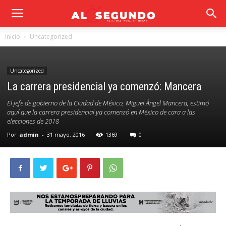
Inicio
Uncategorized
Uncategorized
La carrera presidencial ya comenzó: Mancera
El jefe de gobierno de la Ciudad de México, Miguel Ángel Mancera, estimó
aquí que la carrera presidencial ya comenzó en México de cara a las
elecciones de 2018
Por
admin
-
31 mayo, 2016
1369
0