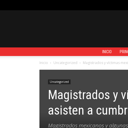
MIÉRCOLES, AGOSTO 5, 2026
REGISTRARSE / UNIRSE
CONTAC
INICIO
PRIN
Inicio
Uncategorized
Magistrados y víctimas mexi
Uncategorized
Magistrados y v
asisten a cumbr
Magistrados mexicanos y algunas 