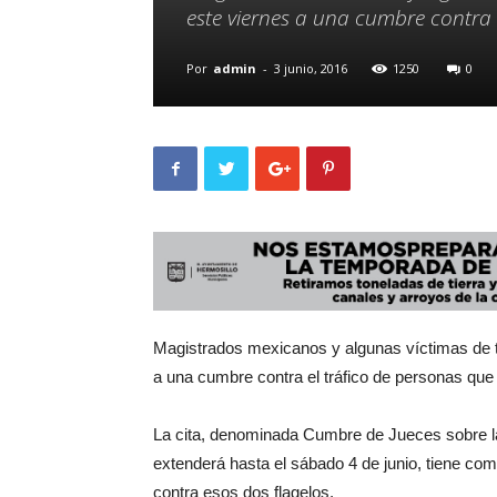
este viernes a una cumbre contra 
Por
admin
-
3 junio, 2016
1250
0
Magistrados mexicanos y algunas víctimas de tr
a una cumbre contra el tráfico de personas que
La cita, denominada Cumbre de Jueces sobre l
extenderá hasta el sábado 4 de junio, tiene com
contra esos dos flagelos.