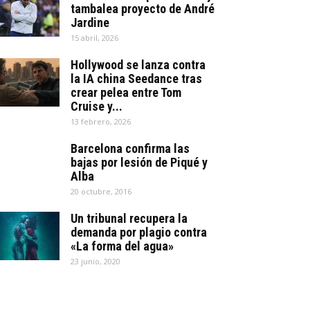
tambalea proyecto de André
Jardine
15 abril, 2026
Hollywood se lanza contra
la IA china Seedance tras
crear pelea entre Tom
Cruise y...
13 febrero, 2026
Barcelona confirma las
bajas por lesión de Piqué y
Alba
20 octubre, 2016
Un tribunal recupera la
demanda por plagio contra
«La forma del agua»
23 junio, 2020