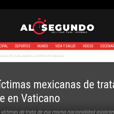
TO
¿QUIÉNES SOMOS?
CIPAL
DEPORTES
MUNDO
VIDA Y SALUD
VIDEOS
ESCENAR
Al
canas de trata asisten a cumbre en Vaticano
íctimas mexicanas de trat
Segundo
e en Vaticano
víctimas de trata de esa misma nacionalidad asistirá