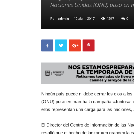
Naciones Unidas (ONU) puso en 
Por
admin
-
10 abril, 2017
1297
0
Ningún país puede ni debe cerrar los ojos a los
(ONU) puso en marcha la campaña «Juntos», que
ellos representan una carga para las naciones
El Director del Centro de Información de las 
resaltó que el hecho de lanzar «en grande» la