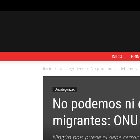
VIERNES, AGOSTO 7, 2026
REGISTRARSE / UNIRSE
CONTACTO
INICIO
PRIN
Inicio
Uncategorized
No podemos ni debemos cer
Uncategorized
No podemos ni d
migrantes: ONU
Ningún país puede ni debe cerrar l