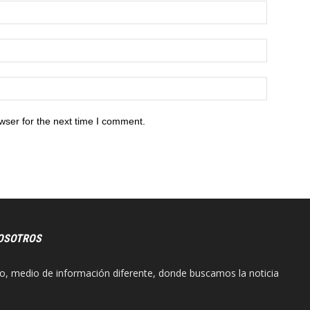
wser for the next time I comment.
OSOTROS
o, medio de información diferente, donde buscamos la noticia