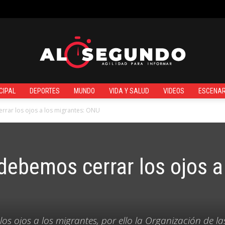
¿QUIÉNES SOMOS?
CIPAL
DEPORTES
MUNDO
VIDA Y SALUD
VIDEOS
ESCENAR
Al
rar los ojos a los migrantes: ONU
ebemos cerrar los ojos a
Segundo
os ojos a los migrantes, por ello la Organización de la