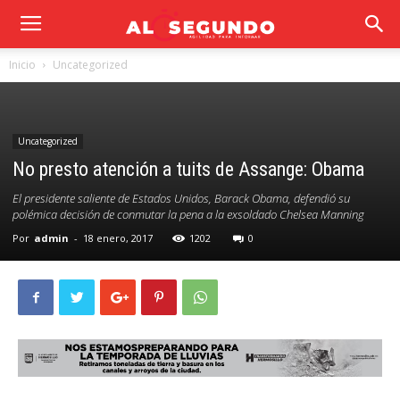
Inicio
Uncategorized
Uncategorized
No presto atención a tuits de Assange: Obama
El presidente saliente de Estados Unidos, Barack Obama, defendió su
polémica decisión de conmutar la pena a la exsoldado Chelsea Manning
Por
admin
-
18 enero, 2017
1202
0