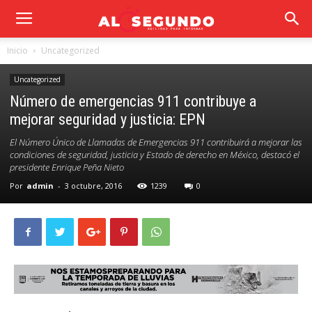
Inicio
Uncategorized
Uncategorized
Número de emergencias 911 contribuye a
mejorar seguridad y justicia: EPN
El Número Único de Llamadas de Emergencias 911 contribuirá a mejorar las
condiciones de seguridad, justicia y Estado de derecho en México, destacó el
presidente Enrique Peña Nieto
Por
admin
-
3 octubre, 2016
1239
0