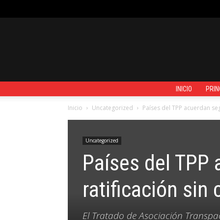
JUEVES, AGOSTO 6, 2026
REGISTRARSE / UNIRSE
CONTACTO
INICIO
PRIN
Inicio
Uncategorized
Países del TPP acuerdan seg
Uncategorized
Países del TPP 
ratificación sin
El Tratado de Asociación Transpac