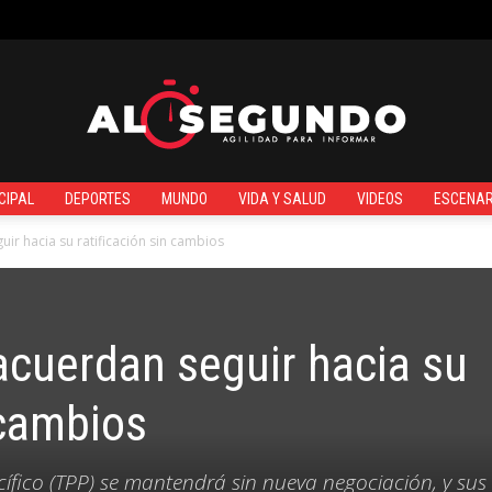
¿QUIÉNES SOMOS?
CIPAL
DEPORTES
MUNDO
VIDA Y SALUD
VIDEOS
ESCENAR
Al
uir hacia su ratificación sin cambios
acuerdan seguir hacia su
Segundo
 cambios
ífico (TPP) se mantendrá sin nueva negociación, y sus