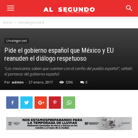
Inicio
Uncategorized
Uncategorized
Pide el gobierno español que México y EU
reanuden el diálogo respetuoso
“Los mexicanos saben que cuentan con el cariño del pueblo español”, señaló
el portavoz del gobierno español
Por
admin
-
27 enero, 2017
1296
0