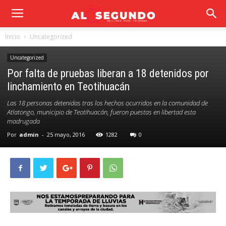
Inicio
Uncategorized
Uncategorized
Por falta de pruebas liberan a 18 detenidos por
linchamiento en Teotihuacán
Las 18 personas detenidas tras los hechos ocurridos en la comunidad de
Atlatongo, municipio de Teotihuacán, fueron puestas en libertad esta
madrugada
Por
admin
-
25 mayo, 2016
1282
0