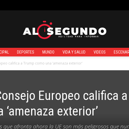
¿QUIÉNES SOMOS?
CIPAL
DEPORTES
MUNDO
VIDA Y SALUD
VIDEOS
ESCENAR
Al
opeo califica a Trump como una ‘amenaza exterior’
Consejo Europeo califica a
Segundo
 ‘amenaza exterior’
tos que afronta ahora la UE son más peligrosos que nu