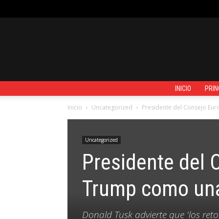
SÁBADO, AGOSTO 8, 2026
REGISTRARSE / UNIRSE
CONTACTO
INICIO
PRIN
Inicio
Uncategorized
Presidente del Consejo Eur
Uncategorized
Presidente del 
Trump como una
Donald Tusk advierte que 'los re