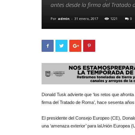
antes desde la firma del Tratado
Por
admin
-
31 enero, 2017
1221
0
Donald Tusk advierte que ‘los retos que afront
firma del Tratado de Roma’, hace sesenta años
El presidente del Consejo Europeo (CE), Donal
una ‘amenaza exterior’ para laUnión Europea (