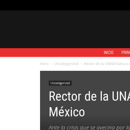
VIERNES, AGOSTO 7, 2026
REGISTRARSE / UNIRSE
CONTACTO
INICIO
PRIN
Inicio
Uncategorized
Rector de la UNAM llama a 
Uncategorized
Rector de la UN
México
Ante la crisis que se avecina por