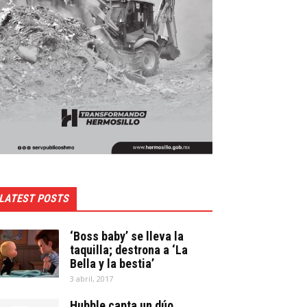
LATEST POSTS
‘Boss baby’ se lleva la
taquilla; destrona a ‘La
Bella y la bestia’
3 abril, 2017
Hubble capta un dúo