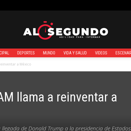
¿QUIÉNES SOMOS?
CIPAL
DEPORTES
MUNDO
VIDA Y SALUD
VIDEOS
ESCENAR
Al
reinventar a México
AM llama a reinventar a
Segundo
 la llegada de Donald Trump a la presidencia de Estados