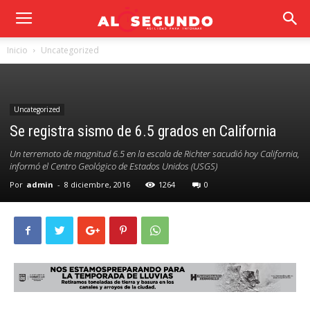
Inicio
Uncategorized
Uncategorized
Se registra sismo de 6.5 grados en California
Un terremoto de magnitud 6.5 en la escala de Richter sacudió hoy California,
informó el Centro Geológico de Estados Unidos (USGS)
Por
admin
-
8 diciembre, 2016
1264
0