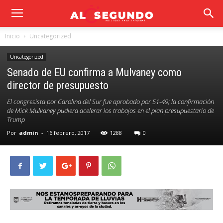
Inicio
Uncategorized
Uncategorized
Senado de EU confirma a Mulvaney como
director de presupuesto
El congresista por Carolina del Sur fue aprobado por 51-49; la confirmación
de Mick Mulvaney pudiera acelerar los trabajos en el plan presupuestario de
Trump
Por
admin
-
16 febrero, 2017
1288
0