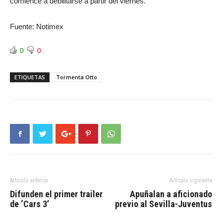
comience a debilitarse a partir del viernes.
Fuente: Notimex
0
0
ETIQUETAS
Tormenta Otto
Artículo anterior
Artículo siguiente
Difunden el primer trailer
Apuñalan a aficionado
de ‘Cars 3’
previo al Sevilla-Juventus