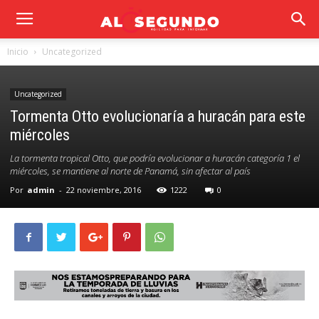
Inicio
Uncategorized
Uncategorized
Tormenta Otto evolucionaría a huracán para este
miércoles
La tormenta tropical Otto, que podría evolucionar a huracán categoría 1 el
miércoles, se mantiene al norte de Panamá, sin afectar al país
Por
admin
-
22 noviembre, 2016
1222
0