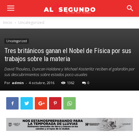
Inicio
Uncategorized
Uncategorized
Tres británicos ganan el Nobel de Física por sus
trabajos sobre la materia
David Thouless, Duncan Haldane y Michael Kosterlitz reciben el galardón por
sus descubrimientos sobre estados poco usuales
Por
admin
-
4 octubre, 2016
1362
0