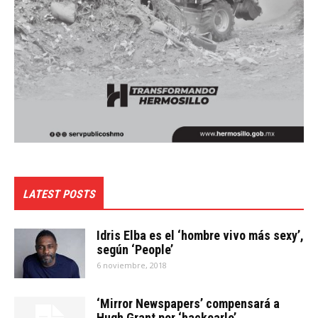
LATEST POSTS
Idris Elba es el ‘hombre vivo más sexy’,
según ‘People’
6 noviembre, 2018
‘Mirror Newspapers’ compensará a
Hugh Grant por ‘hackearlo’