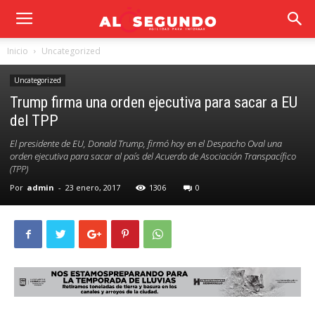
Inicio
Uncategorized
Uncategorized
Trump firma una orden ejecutiva para sacar a EU
del TPP
El presidente de EU, Donald Trump, firmó hoy en el Despacho Oval una
orden ejecutiva para sacar al país del Acuerdo de Asociación Transpacífico
(TPP)
Por
admin
-
23 enero, 2017
1306
0