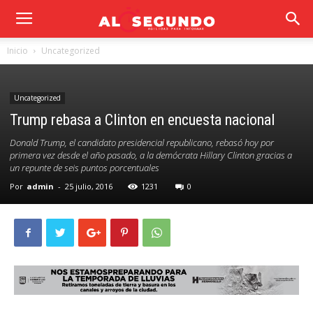
Inicio
Uncategorized
Uncategorized
Trump rebasa a Clinton en encuesta nacional
Donald Trump, el candidato presidencial republicano, rebasó hoy por
primera vez desde el año pasado, a la demócrata Hillary Clinton gracias a
un repunte de seis puntos porcentuales
Por
admin
-
25 julio, 2016
1231
0