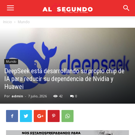
Inicio
Mundo
Mundo
DeepSeek está desarrollando su propio chip de
IA para reducir su dependencia de Nvidia y
Huawei
Por
admin
-
7 julio, 2026
42
0