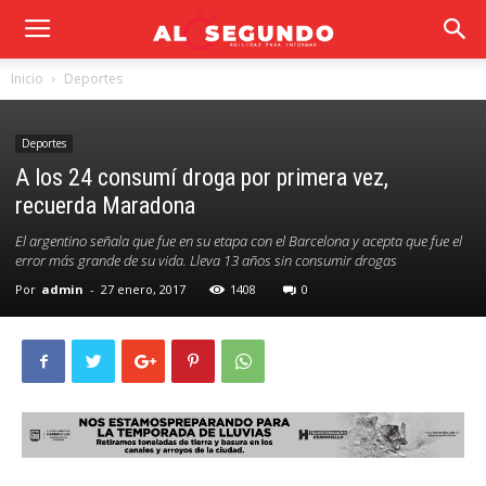
Inicio
Deportes
Deportes
A los 24 consumí droga por primera vez,
recuerda Maradona
El argentino señala que fue en su etapa con el Barcelona y acepta que fue el
error más grande de su vida. Lleva 13 años sin consumir drogas
Por
admin
-
27 enero, 2017
1408
0