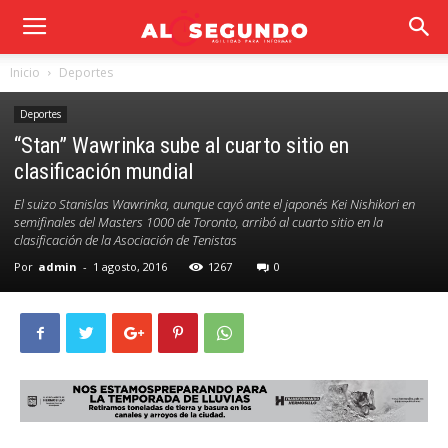
Inicio
Deportes
Deportes
“Stan” Wawrinka sube al cuarto sitio en
clasificación mundial
El suizo Stanislas Wawrinka, aunque cayó ante el japonés Kei Nishikori en
semifinales del Masters 1000 de Toronto, arribó al cuarto sitio en la
clasificación de la Asociación de Tenistas
Por
admin
-
1 agosto, 2016
1267
0