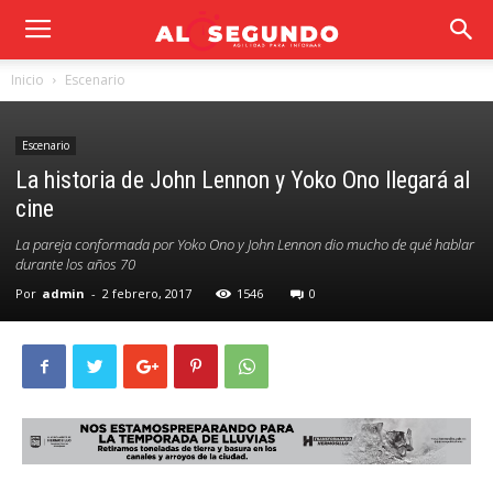
Inicio
Escenario
Escenario
La historia de John Lennon y Yoko Ono llegará al
cine
La pareja conformada por Yoko Ono y John Lennon dio mucho de qué hablar
durante los años 70
Por
admin
-
2 febrero, 2017
1546
0