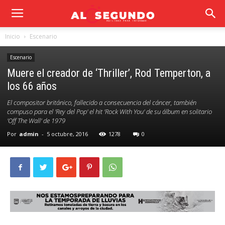
Inicio
Escenario
Escenario
Muere el creador de ‘Thriller’, Rod Temperton, a
los 66 años
El compositor británico, fallecido a consecuencia del cáncer, también
compuso para el 'Rey del Pop' el hit 'Rock With You' de su álbum en solitario
'Off The Wall' de 1979
Por
admin
-
5 octubre, 2016
1278
0