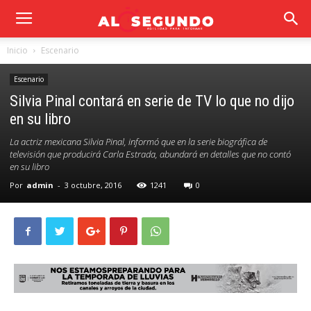
Inicio
Escenario
Escenario
Silvia Pinal contará en serie de TV lo que no dijo
en su libro
La actriz mexicana Silvia Pinal, informó que en la serie biográfica de
televisión que producirá Carla Estrada, abundará en detalles que no contó
en su libro
Por
admin
-
3 octubre, 2016
1241
0