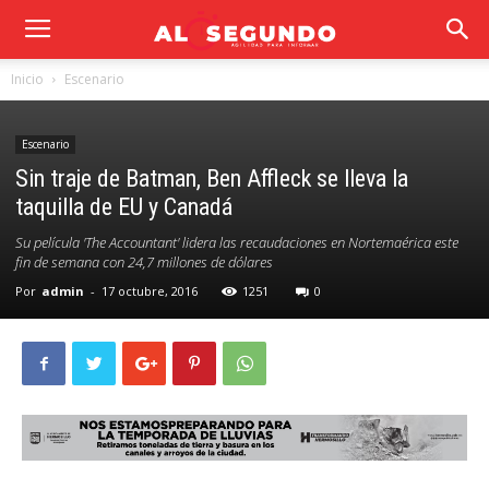
Inicio
Escenario
Escenario
Sin traje de Batman, Ben Affleck se lleva la
taquilla de EU y Canadá
Su película 'The Accountant' lidera las recaudaciones en Nortemaérica este
fin de semana con 24,7 millones de dólares
Por
admin
-
17 octubre, 2016
1251
0