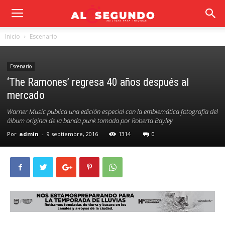
Inicio
Escenario
Escenario
‘The Ramones’ regresa 40 años después al
mercado
Warner Music publica una edición especial con la emblemática fotografía del
álbum original de la banda punk tomada por Roberta Bayley
Por
admin
-
9 septiembre, 2016
1314
0