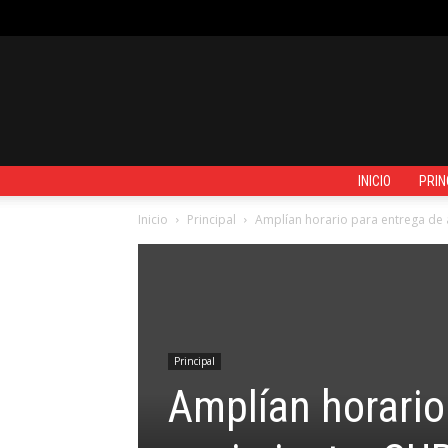
MIÉRCOLES, AGOSTO 5, 2026
REGISTRARSE / UNIRSE
CONTAC
INICIO
PRIN
Inicio
Principal
Amplían horario para entrega de 
Principal
Amplían horario