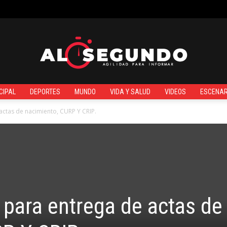
TO
¿QUIÉNES SOMOS?
CIPAL
DEPORTES
MUNDO
VIDA Y SALUD
VIDEOS
ESCENAR
Al
actas de nacimiento, CURP Y CRIP.
Segundo
 para entrega de actas de