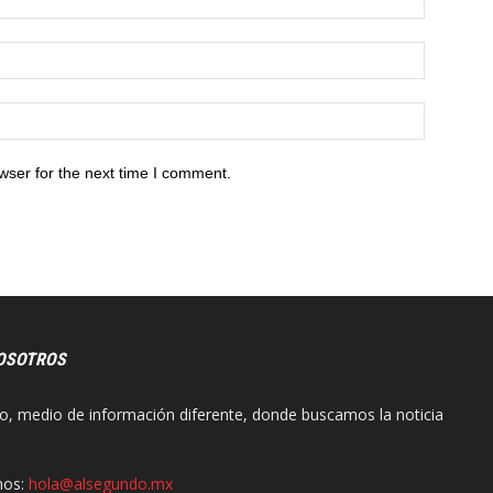
wser for the next time I comment.
OSOTROS
o, medio de información diferente, donde buscamos la noticia
nos:
hola@alsegundo.mx