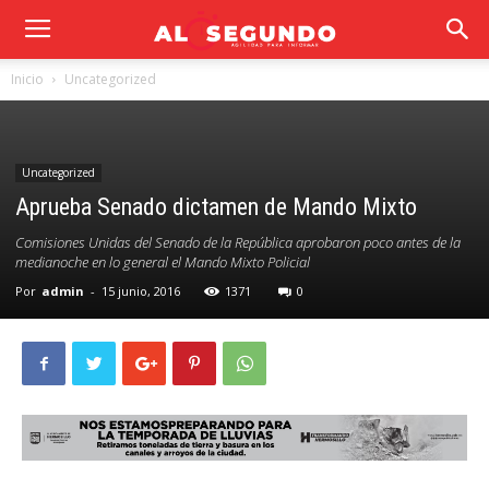
Inicio
Uncategorized
Uncategorized
Aprueba Senado dictamen de Mando Mixto
Comisiones Unidas del Senado de la República aprobaron poco antes de la
medianoche en lo general el Mando Mixto Policial
Por
admin
-
15 junio, 2016
1371
0