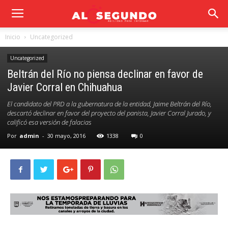
Inicio
Uncategorized
Uncategorized
Beltrán del Río no piensa declinar en favor de
Javier Corral en Chihuahua
El candidato del PRD a la gubernatura de la entidad, Jaime Beltrán del Río,
descartó declinar en favor del proyecto del panista, Javier Corral Jurado, y
calificó esa versión de falacias
Por
admin
-
30 mayo, 2016
1338
0