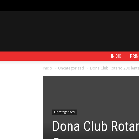
VIERNES, AGOSTO 7, 2026
REGISTRARSE / UNIRSE
CONTACTO
INICIO
PRIN
Inicio
Uncategorized
Dona Club Rotario 230 lent
Uncategorized
Dona Club Rotar