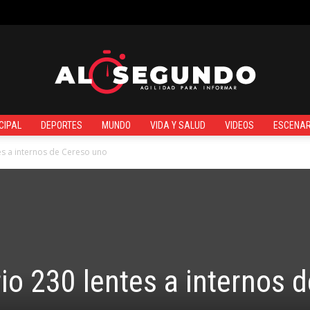
¿QUIÉNES SOMOS?
CIPAL
DEPORTES
MUNDO
VIDA Y SALUD
VIDEOS
ESCENAR
Al
es a internos de Cereso uno
Segundo
io 230 lentes a internos d