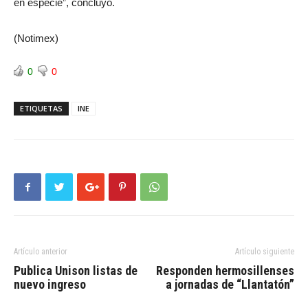
en especie”, concluyó.
(Notimex)
0
0
ETIQUETAS
INE
Artículo anterior
Artículo siguiente
Publica Unison listas de
Responden hermosillenses
nuevo ingreso
a jornadas de “Llantatón”