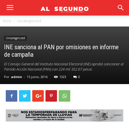
Inicio
Uncategorized
Uncategorized
INE sanciona al PAN por omisiones en informe
de campaña
El Consejo General del Instituto Nacional Electoral (INE) aprobó sancionar al
Partido Acción Nacional (PAN) con 224 mil 352.67 pesos
Por
admin
-
15 junio, 2016
1323
0