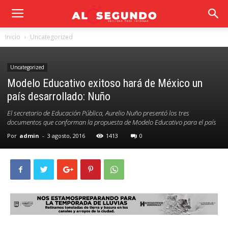
Inicio
Uncategorized
Uncategorized
Modelo Educativo exitoso hará de México un
país desarrollado: Nuño
El secretario de Educación Pública, Aurelio Nuño presentó los tres
documentos que conforman la propuesta de Modelo Educativo para el país
Por
admin
-
3 agosto, 2016
1413
0