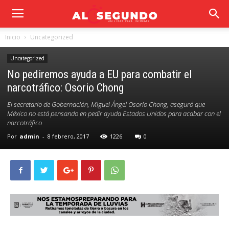
Inicio
Uncategorized
Uncategorized
No pediremos ayuda a EU para combatir el
narcotráfico: Osorio Chong
El secretario de Gobernación, Miguel Ángel Osorio Chong, aseguró que
México no está pensando en pedir ayuda Estados Unidos para acabar con el
narcotráfico
Por
admin
-
8 febrero, 2017
1226
0