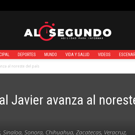
¿QUIÉNES SOMOS?
CIPAL
DEPORTES
MUNDO
VIDA Y SALUD
VIDEOS
ESCENAR
Al
anza al noreste del país
al Javier avanza al norest
Segundo
r, Sinaloa, Sonora, Chihuahua, Zacatecas, Veracruz,