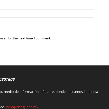
wser for the next time I comment.
OSOTROS
o, medio de información diferente, donde buscamos la noticia
nos:
hola@alsegundo.mx