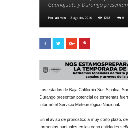
Guanajuato y Durango presentan p
Por
admin
-
8 agosto, 2016
1263
0
Los estados de Baja California Sur, Sinaloa, S
Durango presentan potencial de tormentas fuerte
informó el Servicio Meteorológico Nacional.
En el aviso de pronóstico a muy corto plazo, d
tormentas puntuales en las ocho entidades señ