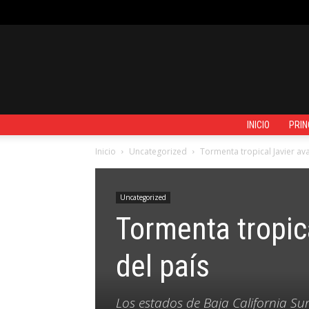
VIERNES, AGOSTO 7, 2026
REGISTRARSE / UNIRSE
CONTACTO
INICIO
PRIN
Inicio
Uncategorized
Tormenta tropical Javier av
Uncategorized
Tormenta tropic
del país
Los estados de Baja California Su