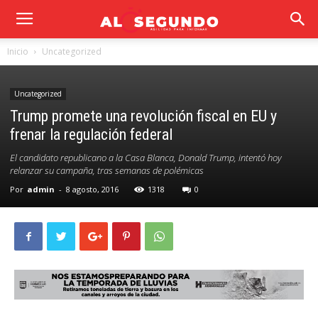
Inicio
Uncategorized
Uncategorized
Trump promete una revolución fiscal en EU y
frenar la regulación federal
El candidato republicano a la Casa Blanca, Donald Trump, intentó hoy
relanzar su campaña, tras semanas de polémicas
Por
admin
-
8 agosto, 2016
1318
0