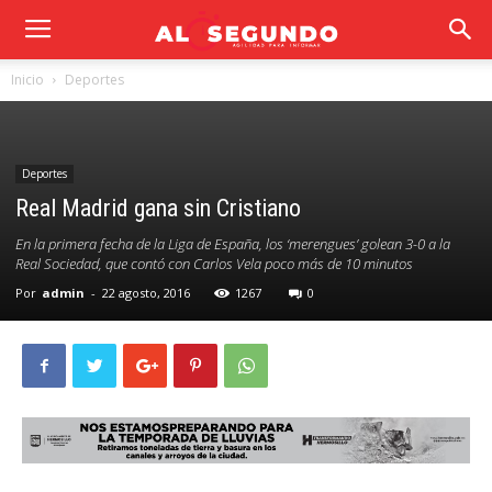
Inicio
Deportes
Deportes
Real Madrid gana sin Cristiano
En la primera fecha de la Liga de España, los ‘merengues’ golean 3-0 a la
Real Sociedad, que contó con Carlos Vela poco más de 10 minutos
Por
admin
-
22 agosto, 2016
1267
0